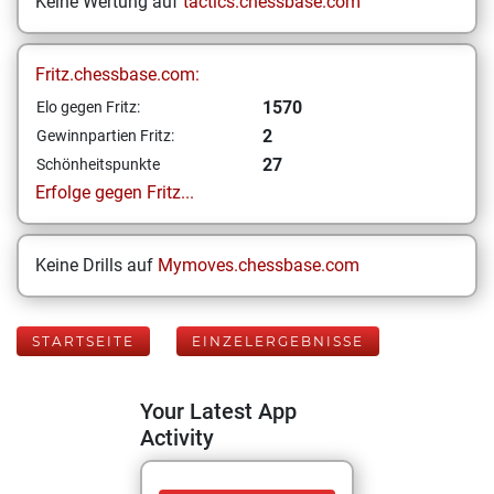
Keine Wertung auf
tactics.chessbase.com
Fritz.chessbase.com:
1570
Elo gegen Fritz:
2
Gewinnpartien Fritz:
27
Schönheitspunkte
Erfolge gegen Fritz...
Keine Drills auf
Mymoves.chessbase.com
STARTSEITE
EINZELERGEBNISSE
Your Latest App
Activity