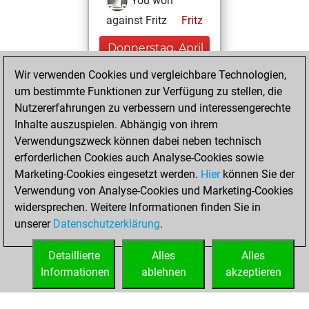
You won
against Fritz
Fritz
Donnerstag, April
15, 2021
Wir verwenden Cookies und vergleichbare Technologien,
um bestimmte Funktionen zur Verfügung zu stellen, die
You played 28
Nutzererfahrungen zu verbessern und interessengerechte
blitz games
Play
Inhalte auszuspielen. Abhängig von ihrem
You scored +5
Verwendungszweck können dabei neben technisch
=0 -23 in blitz
erforderlichen Cookies auch Analyse-Cookies sowie
Marketing-Cookies eingesetzt werden.
Hier
können Sie der
Dienstag, Januar
Verwendung von Analyse-Cookies und Marketing-Cookies
26, 2021
widersprechen. Weitere Informationen finden Sie in
unserer
Datenschutzerklärung
.
You created
your Fritz account
Detaillierte
Alles
Alles
Fritz
Informationen
ablehnen
akzeptieren