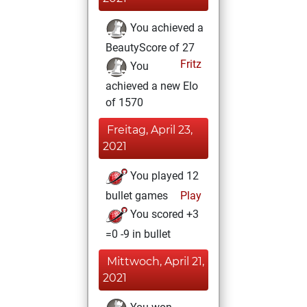
You achieved a
BeautyScore of 27
Fritz
You
achieved a new Elo
of 1570
Freitag, April 23,
2021
You played 12
bullet games
Play
You scored +3
=0 -9 in bullet
Mittwoch, April 21,
2021