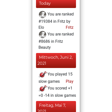
Today
You are ranked
#19384 in Fritz by
Elo
Fritz
You are ranked
#8686 in Fritz
Beauty
Mittwoch, Juni 2,
2021
You played 15
slow games
Play
You scored +1
=0 -14 in slow games
Freitag, Mai 7,
2021