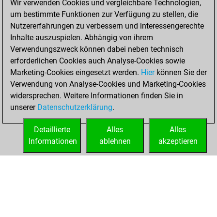
Wir verwenden Cookies und vergleichbare Technologien,
um bestimmte Funktionen zur Verfügung zu stellen, die
You played 400
Nutzererfahrungen zu verbessern und interessengerechte
blitz games
Play
Inhalte auszuspielen. Abhängig von ihrem
You scored
Verwendungszweck können dabei neben technisch
+110 =8 -282 in blitz
erforderlichen Cookies auch Analyse-Cookies sowie
Marketing-Cookies eingesetzt werden.
Hier
können Sie der
Donnerstag,
Verwendung von Analyse-Cookies und Marketing-Cookies
Januar 4, 2024
widersprechen. Weitere Informationen finden Sie in
unserer
Datenschutzerklärung
.
You created
your Fritz account
Detaillierte
Alles
Alles
Fritz
Informationen
ablehnen
akzeptieren