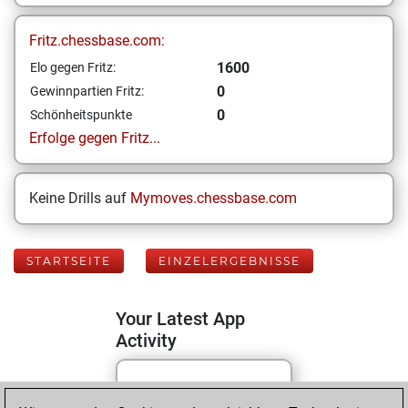
Fritz.chessbase.com:
1600
Elo gegen Fritz:
0
Gewinnpartien Fritz:
0
Schönheitspunkte
Erfolge gegen Fritz...
Keine Drills auf
Mymoves.chessbase.com
STARTSEITE
EINZELERGEBNISSE
Your Latest App
Activity
Today