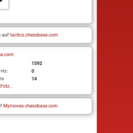
g auf
tactics.chessbase.com
se.com:
1592
0
ritz:
14
te
ritz...
uf
Mymoves.chessbase.com