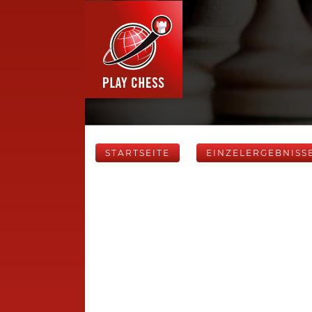
STARTSEITE
EINZELERGEBNISS