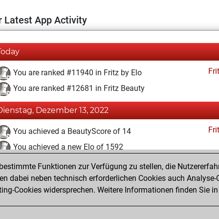
 Latest App Activity
Today
Fri
You are ranked #11940 in Fritz by Elo
You are ranked #12681 in Fritz Beauty
Dienstag, Dezember 13, 2022
Fri
You achieved a BeautyScore of 14
You achieved a new Elo of 1592
estimmte Funktionen zur Verfügung zu stellen, die Nutzererfah
Montag, Dezember 5, 2022
 dabei neben technisch erforderlichen Cookies auch Analyse-C
Fri
ng-Cookies widersprechen. Weitere Informationen finden Sie in
You created your Fritz account