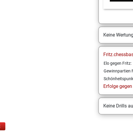
Keine Wertun
Fritz.chessba
Elo gegen Fritz:
Gewinnpartien F
Schönheitspunk
Erfolge gegen F
Keine Drills a
E