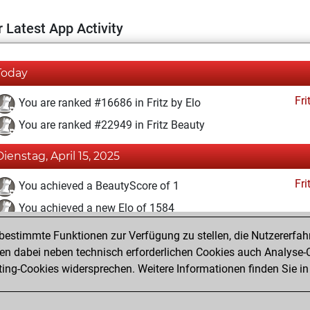
 Latest App Activity
Today
Fri
You are ranked #16686 in Fritz by Elo
You are ranked #22949 in Fritz Beauty
Dienstag, April 15, 2025
Fri
You achieved a BeautyScore of 1
You achieved a new Elo of 1584
estimmte Funktionen zur Verfügung zu stellen, die Nutzererfah
Sonntag, April 6, 2025
 dabei neben technisch erforderlichen Cookies auch Analyse-C
Fri
ng-Cookies widersprechen. Weitere Informationen finden Sie in
You created your Fritz account