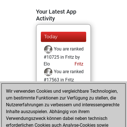
Your Latest App
Activity
Today
You are ranked
#10725 in Fritz by
Elo
Fritz
You are ranked
#17563 in Fritz
Beauty
Wir verwenden Cookies und vergleichbare Technologien,
um bestimmte Funktionen zur Verfügung zu stellen, die
Freitag, Januar 8,
Nutzererfahrungen zu verbessern und interessengerechte
2021
Inhalte auszuspielen. Abhängig von ihrem
You achieved a
Verwendungszweck können dabei neben technisch
erforderlichen Cookies auch Analyse-Cookies sowie
BeautyScore of 5