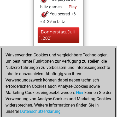
blitz games
Play
You scored +6
=3 -29 in blitz
Donnerstag, Juli
1, 2021
You played 2
Wir verwenden Cookies und vergleichbare Technologien,
bullet games
Play
um bestimmte Funktionen zur Verfügung zu stellen, die
You scored +0
Nutzererfahrungen zu verbessern und interessengerechte
=0 -2 in bullet
Inhalte auszuspielen. Abhängig von ihrem
Verwendungszweck können dabei neben technisch
Samstag, Juni 5,
erforderlichen Cookies auch Analyse-Cookies sowie
2021
Marketing-Cookies eingesetzt werden.
Hier
können Sie der
Verwendung von Analyse-Cookies und Marketing-Cookies
You played 3
widersprechen. Weitere Informationen finden Sie in
slow games
Play
unserer
Datenschutzerklärung
.
You scored +0