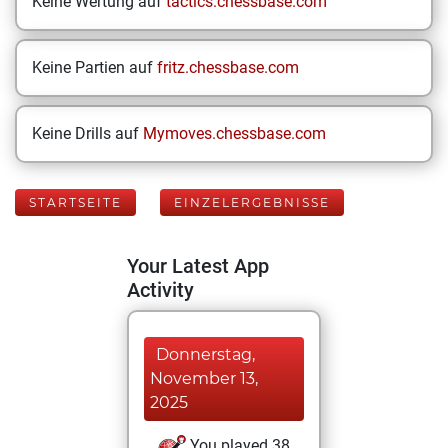
Keine Wertung auf
tactics.chessbase.com
Keine Partien auf
fritz.chessbase.com
Keine Drills auf
Mymoves.chessbase.com
STARTSEITE
EINZELERGEBNISSE
Your Latest App
Activity
Donnerstag,
November 13,
2025
You played 38