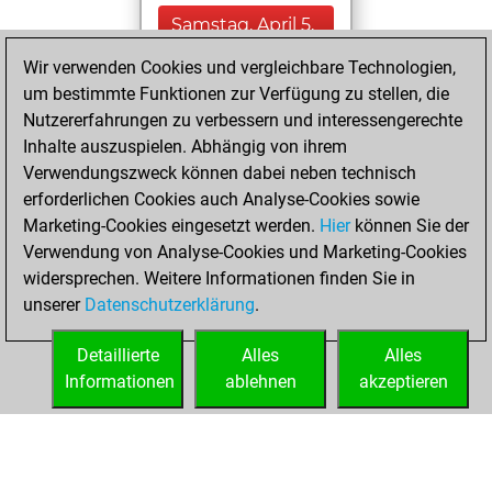
Samstag, April 5,
2025
Wir verwenden Cookies und vergleichbare Technologien,
um bestimmte Funktionen zur Verfügung zu stellen, die
You played 4
Nutzererfahrungen zu verbessern und interessengerechte
blitz games
Play
Inhalte auszuspielen. Abhängig von ihrem
You scored +0
Verwendungszweck können dabei neben technisch
=0 -4 in blitz
erforderlichen Cookies auch Analyse-Cookies sowie
Marketing-Cookies eingesetzt werden.
Hier
können Sie der
Freitag, April 4,
Verwendung von Analyse-Cookies und Marketing-Cookies
2025
widersprechen. Weitere Informationen finden Sie in
unserer
Datenschutzerklärung
.
You created
your Fritz account
Detaillierte
Alles
Alles
Fritz
Informationen
ablehnen
akzeptieren