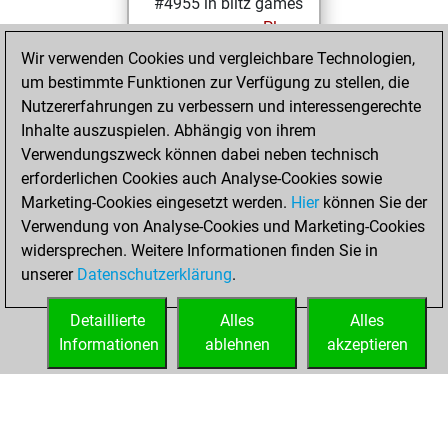
#4955 in blitz games
Play
Yesterday
Wir verwenden Cookies und vergleichbare Technologien,
um bestimmte Funktionen zur Verfügung zu stellen, die
You played 400
Nutzererfahrungen zu verbessern und interessengerechte
blitz games
Play
Inhalte auszuspielen. Abhängig von ihrem
You scored +95
Verwendungszweck können dabei neben technisch
=19 -286 in blitz
erforderlichen Cookies auch Analyse-Cookies sowie
Marketing-Cookies eingesetzt werden.
Hier
können Sie der
Dienstag, Mai 27,
Verwendung von Analyse-Cookies und Marketing-Cookies
2025
widersprechen. Weitere Informationen finden Sie in
unserer
Datenschutzerklärung
.
You created
your Play account
Detaillierte
Alles
Alles
Play
Informationen
ablehnen
akzeptieren