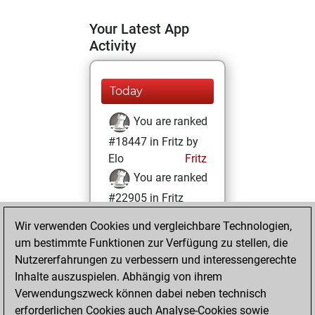
Your Latest App
Activity
Today
You are ranked
#18447 in Fritz by
Elo
Fritz
You are ranked
#22905 in Fritz
Beauty
Wir verwenden Cookies und vergleichbare Technologien,
um bestimmte Funktionen zur Verfügung zu stellen, die
Sonntag, Januar
Nutzererfahrungen zu verbessern und interessengerechte
5, 2025
Inhalte auszuspielen. Abhängig von ihrem
You achieved a
Verwendungszweck können dabei neben technisch
erforderlichen Cookies auch Analyse-Cookies sowie
BeautyScore of 1