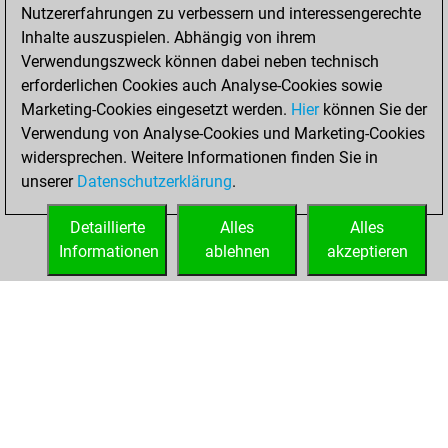
You scored +5
Nutzererfahrungen zu verbessern und interessengerechte
=0 -13 in slow games
Inhalte auszuspielen. Abhängig von ihrem
Verwendungszweck können dabei neben technisch
Sonntag,
erforderlichen Cookies auch Analyse-Cookies sowie
Oktober 13, 2019
Marketing-Cookies eingesetzt werden.
Hier
können Sie der
Verwendung von Analyse-Cookies und Marketing-Cookies
You played 65
widersprechen. Weitere Informationen finden Sie in
bullet games
Play
unserer
Datenschutzerklärung
.
You scored +31
=1 -33 in bullet
Detaillierte
Alles
Alles
Informationen
ablehnen
akzeptieren