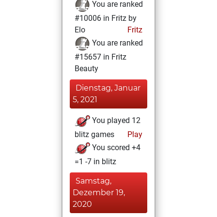
You are ranked
#10006 in Fritz by
Elo
Fritz
You are ranked
#15657 in Fritz
Beauty
Dienstag, Januar
5, 2021
You played 12
blitz games
Play
You scored +4
=1 -7 in blitz
Samstag,
Dezember 19,
2020