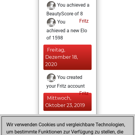
You achieved a
BeautyScore of 8
Fritz
You
achieved a new Elo
of 1598
Freitag,
Dezember 18,
2020
You created
your Fritz account
Fritz
Mittwoch,
Oktober 23, 2019
You played 18
Wir verwenden Cookies und vergleichbare Technologien,
slow games
Play
um bestimmte Funktionen zur Verfügung zu stellen, die