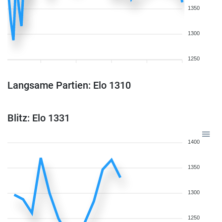
1350
1300
1250
Langsame Partien: Elo 1310
Blitz: Elo 1331
1400
1350
1300
1250