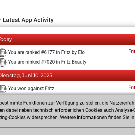
 Latest App Activity
Today
Fri
You are ranked #6177 in Fritz by Elo
You are ranked #7020 in Fritz Beauty
Dienstag, Juni 10, 2025
Fri
You won against Fritz
You achieved a BeautyScore of 38
estimmte Funktionen zur Verfügung zu stellen, die Nutzererfah
You achieved a new Elo of 1615
 dabei neben technisch erforderlichen Cookies auch Analyse-C
ng-Cookies widersprechen. Weitere Informationen finden Sie in
You created your Fritz account