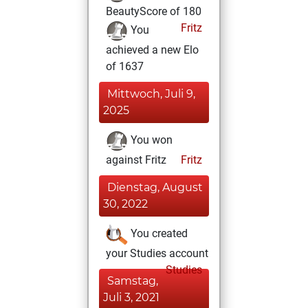
BeautyScore of 180
Fritz
You
achieved a new Elo
of 1637
Mittwoch, Juli 9,
2025
You won
against Fritz
Fritz
Dienstag, August
30, 2022
You created
your Studies account
Studies
Samstag,
Juli 3, 2021