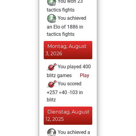
You won 23
tactics fights
You achieved
an Elo of 1886 in
tactics fights
Montag, August
3, 2026
You played 400
blitz games
Play
You scored
+257 =40 -103 in
blitz
Dienstag, August
12, 2025
You achieved a