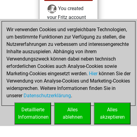
You created
your Fritz account
Fritz
Wir verwenden Cookies und vergleichbare Technologien,
Dienstag,
um bestimmte Funktionen zur Verfügung zu stellen, die
Februar 23, 2021
Nutzererfahrungen zu verbessern und interessengerechte
You learned 1
Inhalte auszuspielen. Abhängig von ihrem
Verwendungszweck können dabei neben technisch
positions
MyMoves
erforderlichen Cookies auch Analyse-Cookies sowie
Donnerstag, April
Marketing-Cookies eingesetzt werden.
Hier
können Sie der
23, 2020
Verwendung von Analyse-Cookies und Marketing-Cookies
widersprechen. Weitere Informationen finden Sie in
You had a best
unserer
Datenschutzerklärung
.
sprint of 132
positions
Tactics
Detaillierte
Alles
Alles
Informationen
ablehnen
akzeptieren