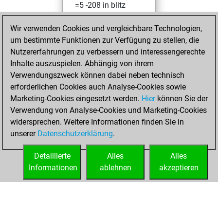
=5 -208 in blitz
You played 61
Wir verwenden Cookies und vergleichbare Technologien,
slow games
um bestimmte Funktionen zur Verfügung zu stellen, die
You scored +18
Nutzererfahrungen zu verbessern und interessengerechte
=2 -41 in slow games
Inhalte auszuspielen. Abhängig von ihrem
Verwendungszweck können dabei neben technisch
Freitag, Mai 22,
erforderlichen Cookies auch Analyse-Cookies sowie
2026
Marketing-Cookies eingesetzt werden.
Hier
können Sie der
Verwendung von Analyse-Cookies und Marketing-Cookies
You played 31
widersprechen. Weitere Informationen finden Sie in
bullet games
Play
unserer
Datenschutzerklärung
.
You scored +6
=0 -25 in bullet
Detaillierte
Alles
Alles
Informationen
ablehnen
akzeptieren