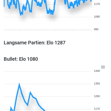
1170
1080
990
Langsame Partien: Elo 1287
Bullet: Elo 1080
1440
1350
1260
1170