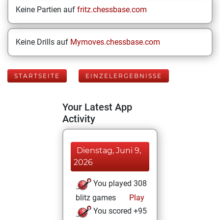
Keine Partien auf
fritz.chessbase.com
Keine Drills auf
Mymoves.chessbase.com
STARTSEITE
EINZELERGEBNISSE
Your Latest App
Activity
Dienstag, Juni 9,
2026
You played 308
blitz games
Play
You scored +95