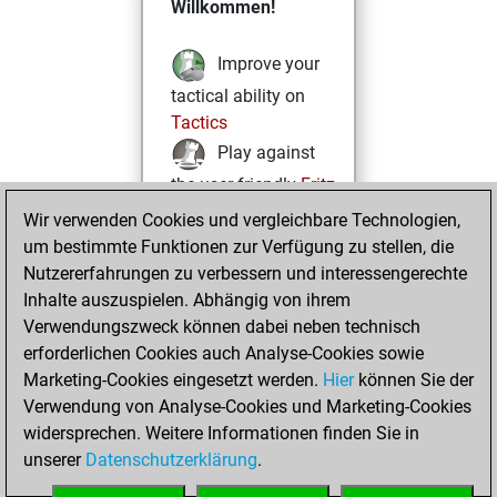
Willkommen!
Improve your
tactical ability on
Tactics
Play against
the user friendly
Fritz
Test and
Wir verwenden Cookies und vergleichbare Technologien,
um bestimmte Funktionen zur Verfügung zu stellen, die
improve your
Nutzererfahrungen zu verbessern und interessengerechte
openings knowledge
Inhalte auszuspielen. Abhängig von ihrem
on
MyMoves
Verwendungszweck können dabei neben technisch
Play and
erforderlichen Cookies auch Analyse-Cookies sowie
follow your friends'
Marketing-Cookies eingesetzt werden.
Hier
können Sie der
games on
Play
Verwendung von Analyse-Cookies und Marketing-Cookies
Solve some
widersprechen. Weitere Informationen finden Sie in
beautiful and
unserer
Datenschutzerklärung
.
challenging Studies