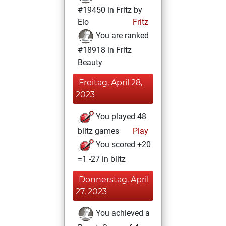
#19450 in Fritz by
Elo
Fritz
You are ranked
#18918 in Fritz
Beauty
Freitag, April 28,
2023
You played 48
blitz games
Play
You scored +20
=1 -27 in blitz
Donnerstag, April
27, 2023
You achieved a