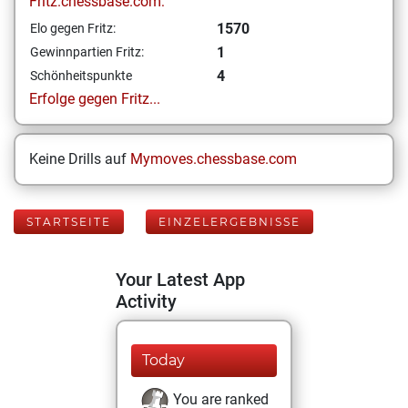
Fritz.chessbase.com:
1570
Elo gegen Fritz:
1
Gewinnpartien Fritz:
4
Schönheitspunkte
Erfolge gegen Fritz...
Keine Drills auf
Mymoves.chessbase.com
STARTSEITE
EINZELERGEBNISSE
Your Latest App
Activity
Today
You are ranked