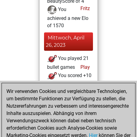
BeautyScore of 4
Fritz
You
achieved a new Elo
of 1570
Mittwoch, April
26, 2023
You played 21
bullet games
Play
You scored +10
=1 -10 in bullet
Wir verwenden Cookies und vergleichbare Technologien,
Dienstag, April 18,
um bestimmte Funktionen zur Verfügung zu stellen, die
2023
Nutzererfahrungen zu verbessern und interessengerechte
Inhalte auszuspielen. Abhängig von ihrem
You won
Verwendungszweck können dabei neben technisch
against Fritz
Fritz
erforderlichen Cookies auch Analyse-Cookies sowie
Marketing-Cookies eingesetzt werden.
Hier
können Sie der