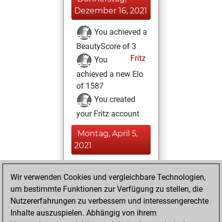
Dezember 16, 2021
You achieved a
BeautyScore of 3
Fritz
You
achieved a new Elo
of 1587
You created
your Fritz account
Montag, April 5,
2021
You played 16
Wir verwenden Cookies und vergleichbare Technologien,
bullet games
Play
um bestimmte Funktionen zur Verfügung zu stellen, die
You scored +2
Nutzererfahrungen zu verbessern und interessengerechte
=0 -14 in bullet
Inhalte auszuspielen. Abhängig von ihrem