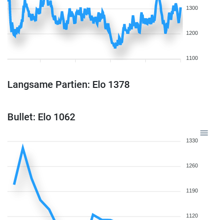
1300
1200
1100
Langsame Partien: Elo 1378
Bullet: Elo 1062
1330
1260
1190
1120