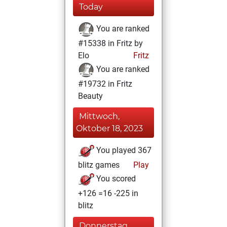
Today
You are ranked
#15338 in Fritz by
Elo
Fritz
You are ranked
#19732 in Fritz
Beauty
Mittwoch,
Oktober 18, 2023
You played 367
blitz games
Play
You scored
+126 =16 -225 in
blitz
Donnerstag,