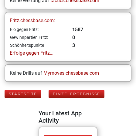
Keine Wertung auf
tactics.chessbase.com
Fritz.chessbase.com:
1587
Elo gegen Fritz:
0
Gewinnpartien Fritz:
3
Schönheitspunkte
Erfolge gegen Fritz...
Keine Drills auf
Mymoves.chessbase.com
STARTSEITE
EINZELERGEBNISSE
Your Latest App
Activity