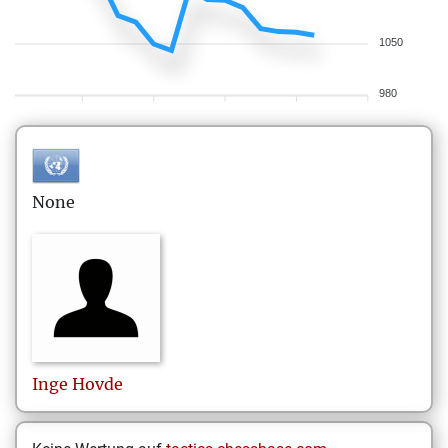
1050
980
None
Inge
Hovde