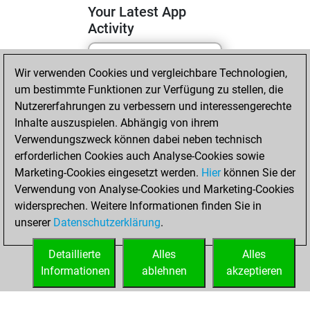
Your Latest App
Activity
Wir verwenden Cookies und vergleichbare Technologien,
Montag, April 20,
um bestimmte Funktionen zur Verfügung zu stellen, die
2026
Nutzererfahrungen zu verbessern und interessengerechte
You totalled 30
Inhalte auszuspielen. Abhängig von ihrem
Verwendungszweck können dabei neben technisch
tactics positions
erforderlichen Cookies auch Analyse-Cookies sowie
Tactics
You
Marketing-Cookies eingesetzt werden.
Hier
können Sie der
solved 17 tactics
Verwendung von Analyse-Cookies und Marketing-Cookies
positions
widersprechen. Weitere Informationen finden Sie in
You achieved
unserer
Datenschutzerklärung
.
an Elo of 1726 in
tactics positions
Detaillierte
Alles
Alles
Informationen
ablehnen
akzeptieren