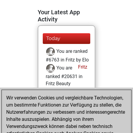
Your Latest App
Activity
Today
You are ranked
#6763 in Fritz by Elo
Fritz
You are
ranked #20631 in
Fritz Beauty
Donnerstag,
Wir verwenden Cookies und vergleichbare Technologien,
Februar 11, 2021
um bestimmte Funktionen zur Verfügung zu stellen, die
Nutzererfahrungen zu verbessern und interessengerechte
You won
Inhalte auszuspielen. Abhängig von ihrem
against Fritz
Fritz
Verwendungszweck können dabei neben technisch
You achieved a