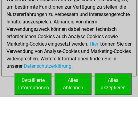
um bestimmte Funktionen zur Verfügung zu stellen, die
Samstag, Juni 7,
Nutzererfahrungen zu verbessern und interessengerechte
2025
Inhalte auszuspielen. Abhängig von ihrem
You created
Verwendungszweck können dabei neben technisch
erforderlichen Cookies auch Analyse-Cookies sowie
your Fritz account
Marketing-Cookies eingesetzt werden.
Fritz
Hier
können Sie der
You
Verwendung von Analyse-Cookies und Marketing-Cookies
played 6 blitz games
widersprechen. Weitere Informationen finden Sie in
Play
You
unserer
Datenschutzerklärung
.
scored +0 =0 -6 in
blitz
Detaillierte
Alles
Alles
Informationen
ablehnen
akzeptieren