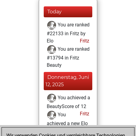
Today
You are ranked
#22133 in Fritz by
Elo
Fritz
You are ranked
#13794 in Fritz
Beauty
Donnerstag, Juni
12, 2025
You achieved a
BeautyScore of 12
Fritz
You
achieved a new Elo
of 1514
Wir verwenden Cookies und vergleichbare Technologien,