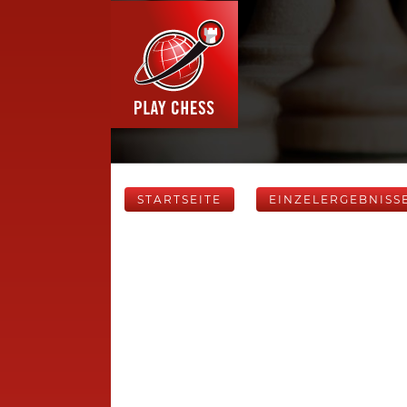
STARTSEITE
EINZELERGEBNISS