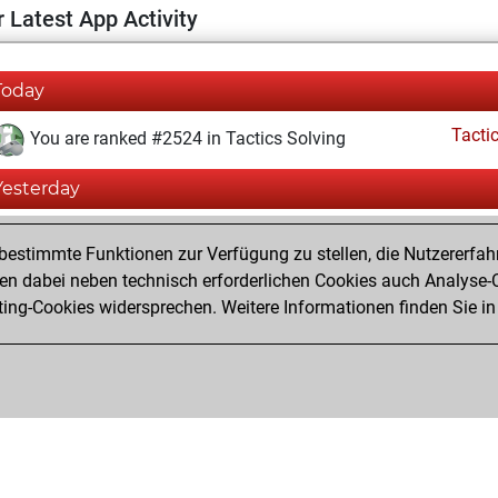
 Latest App Activity
Today
Tacti
You are ranked #2524 in Tactics Solving
Yesterday
Tacti
You totalled 1926 tactics positions
estimmte Funktionen zur Verfügung zu stellen, die Nutzererfah
You solved 1019 tactics positions
 dabei neben technisch erforderlichen Cookies auch Analyse-C
ng-Cookies widersprechen. Weitere Informationen finden Sie in
You achieved an Elo of 2177 in tactics positions