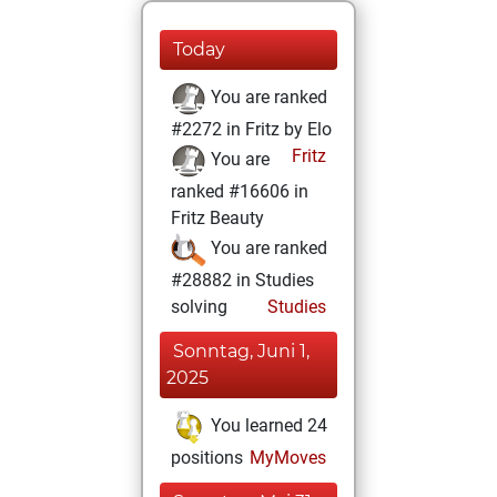
Today
You are ranked
#2272 in Fritz by Elo
Fritz
You are
ranked #16606 in
Fritz Beauty
You are ranked
#28882 in Studies
solving
Studies
Sonntag, Juni 1,
2025
You learned 24
positions
MyMoves