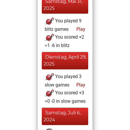
Samstag, Mai 31,
2025
You played 9
blitz games
Play
You scored +2
=1 -6 in blitz
Dienstag, April 29,
2025
You played 3
slow games
Play
You scored +3
=0 -0 in slow games
Samstag, Juli 6,
2024