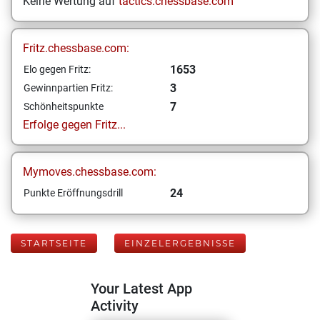
Keine Wertung auf
tactics.chessbase.com
Fritz.chessbase.com:
1653
Elo gegen Fritz:
3
Gewinnpartien Fritz:
7
Schönheitspunkte
Erfolge gegen Fritz...
Mymoves.chessbase.com:
24
Punkte Eröffnungsdrill
STARTSEITE
EINZELERGEBNISSE
Your Latest App
Activity