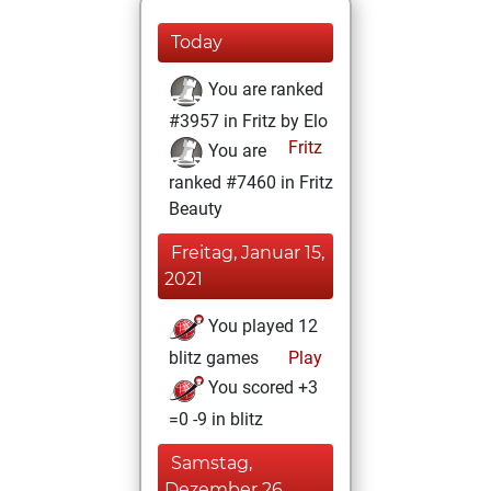
Today
You are ranked
#3957 in Fritz by Elo
Fritz
You are
ranked #7460 in Fritz
Beauty
Freitag, Januar 15,
2021
You played 12
blitz games
Play
You scored +3
=0 -9 in blitz
Samstag,
Dezember 26,