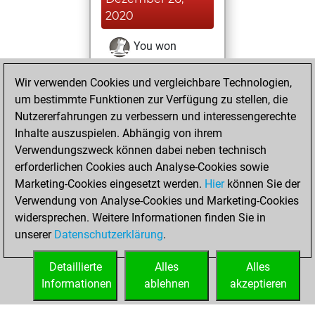
2020
You won
against Fritz
Fritz
Wir verwenden Cookies und vergleichbare Technologien,
You achieved a
um bestimmte Funktionen zur Verfügung zu stellen, die
BeautyScore of 34
Nutzererfahrungen zu verbessern und interessengerechte
You achieved a
Inhalte auszuspielen. Abhängig von ihrem
new Elo of 1625
Verwendungszweck können dabei neben technisch
erforderlichen Cookies auch Analyse-Cookies sowie
Freitag,
Marketing-Cookies eingesetzt werden.
Hier
können Sie der
Dezember 25,
Verwendung von Analyse-Cookies und Marketing-Cookies
2020
widersprechen. Weitere Informationen finden Sie in
unserer
Datenschutzerklärung
.
You created
your Fritz account
Detaillierte
Alles
Alles
Fritz
Informationen
ablehnen
akzeptieren