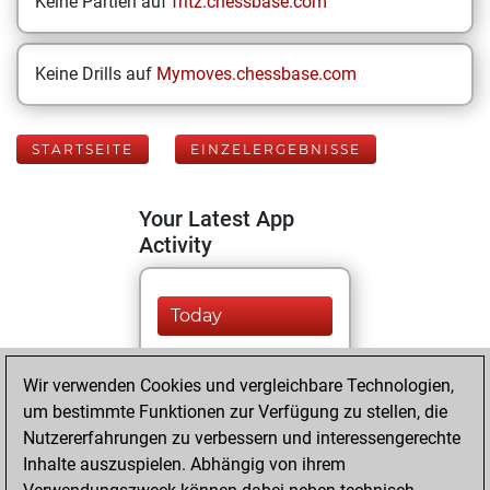
Keine Partien auf
fritz.chessbase.com
Keine Drills auf
Mymoves.chessbase.com
STARTSEITE
EINZELERGEBNISSE
Your Latest App
Activity
Today
You played 399
Wir verwenden Cookies und vergleichbare Technologien,
blitz games
Play
um bestimmte Funktionen zur Verfügung zu stellen, die
You scored
Nutzererfahrungen zu verbessern und interessengerechte
+186 =3 -210 in blitz
Inhalte auszuspielen. Abhängig von ihrem