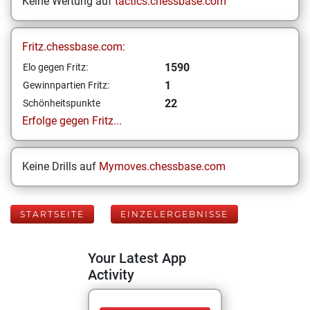
Keine Wertung auf
tactics.chessbase.com
Fritz.chessbase.com:
1590
Elo gegen Fritz:
1
Gewinnpartien Fritz:
22
Schönheitspunkte
Erfolge gegen Fritz...
Keine Drills auf
Mymoves.chessbase.com
STARTSEITE
EINZELERGEBNISSE
Your Latest App
Activity