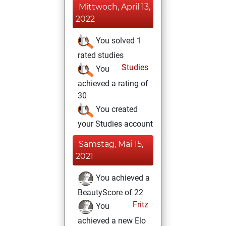
Mittwoch, April 13,
2022
You solved 1
rated studies
Studies
You
achieved a rating of
30
You created
your Studies account
Samstag, Mai 15,
2021
You achieved a
BeautyScore of 22
Fritz
You
achieved a new Elo