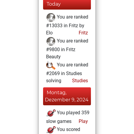
Today
You are ranked
#13033 in Fritz by
Elo
Fritz
You are ranked
#9800 in Fritz
Beauty
You are ranked
#2069 in Studies
solving
Studies
Montag,
Dezember 9, 2024
You played 359
slow games
Play
You scored