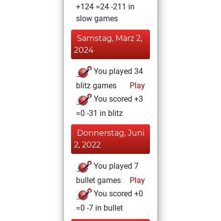
+124 =24 -211 in
slow games
Samstag, März 2,
2024
You played 34
blitz games
Play
You scored +3
=0 -31 in blitz
Donnerstag, Juni
2, 2022
You played 7
bullet games
Play
You scored +0
=0 -7 in bullet