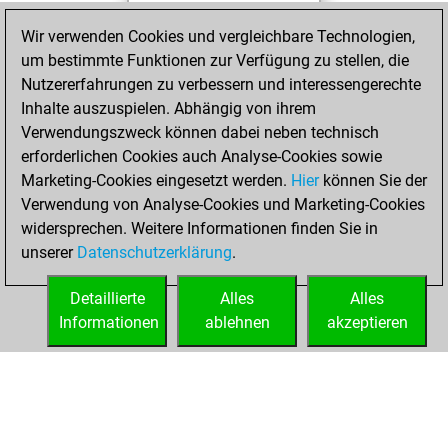
of 1590
Wir verwenden Cookies und vergleichbare Technologien,
Donnerstag, April
um bestimmte Funktionen zur Verfügung zu stellen, die
1, 2021
Nutzererfahrungen zu verbessern und interessengerechte
Inhalte auszuspielen. Abhängig von ihrem
You won
Verwendungszweck können dabei neben technisch
against Fritz
Fritz
erforderlichen Cookies auch Analyse-Cookies sowie
Marketing-Cookies eingesetzt werden.
Hier
können Sie der
Donnerstag,
Verwendung von Analyse-Cookies und Marketing-Cookies
Dezember 3, 2020
widersprechen. Weitere Informationen finden Sie in
unserer
Datenschutzerklärung
.
You created
your Fritz account
Detaillierte
Alles
Alles
Fritz
Informationen
ablehnen
akzeptieren