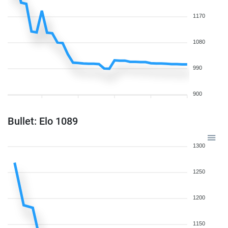
1170
1080
990
900
Bullet: Elo 1089
1300
1250
1200
1150