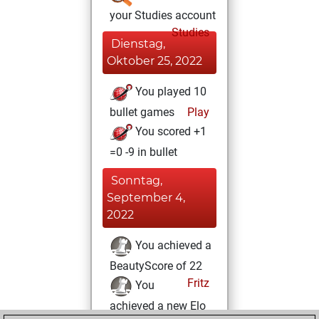
your Studies account
Studies
Dienstag,
Oktober 25, 2022
You played 10
bullet games
Play
You scored +1
=0 -9 in bullet
Sonntag,
September 4,
2022
You achieved a
BeautyScore of 22
Fritz
You
achieved a new Elo