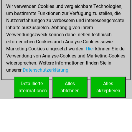
of 1589
Wir verwenden Cookies und vergleichbare Technologien,
You created
um bestimmte Funktionen zur Verfügung zu stellen, die
your Fritz account
Nutzererfahrungen zu verbessern und interessengerechte
Inhalte auszuspielen. Abhängig von ihrem
Freitag,
Verwendungszweck können dabei neben technisch
September 2,
erforderlichen Cookies auch Analyse-Cookies sowie
2022
Marketing-Cookies eingesetzt werden.
Hier
können Sie der
Verwendung von Analyse-Cookies und Marketing-Cookies
You played 1
widersprechen. Weitere Informationen finden Sie in
slow games
Play
unserer
Datenschutzerklärung
.
You scored +0
=1 -0 in slow games
Detaillierte
Alles
Alles
Informationen
ablehnen
akzeptieren