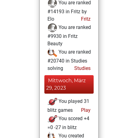
You are ranked
#14193 in Fritz by
Elo
Fritz
You are ranked
#9930 in Fritz
Beauty
You are ranked
#20740 in Studies
solving
Studies
Mittwoch, März
29, 2023
You played 31
blitz games
Play
You scored +4
=0 -27 in blitz
You created