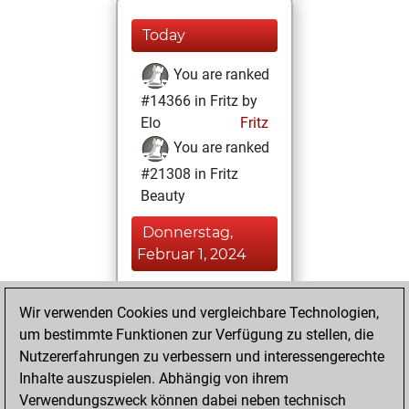
Today
You are ranked
#14366 in Fritz by
Elo
Fritz
You are ranked
#21308 in Fritz
Beauty
Donnerstag,
Februar 1, 2024
You achieved a
Wir verwenden Cookies und vergleichbare Technologien,
BeautyScore of 2
um bestimmte Funktionen zur Verfügung zu stellen, die
Fritz
You
Nutzererfahrungen zu verbessern und interessengerechte
achieved a new Elo
Inhalte auszuspielen. Abhängig von ihrem
of 1589
Verwendungszweck können dabei neben technisch