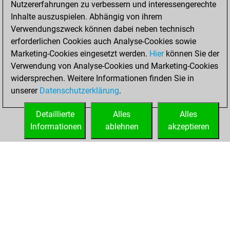
Nutzererfahrungen zu verbessern und interessengerechte
Fritz
You
Inhalte auszuspielen. Abhängig von ihrem
achieved a new Elo
Verwendungszweck können dabei neben technisch
of 1573
erforderlichen Cookies auch Analyse-Cookies sowie
Marketing-Cookies eingesetzt werden.
Hier
können Sie der
Montag, Mai 24,
Verwendung von Analyse-Cookies und Marketing-Cookies
2021
widersprechen. Weitere Informationen finden Sie in
unserer
Datenschutzerklärung
.
You created
your Fritz account
Detaillierte
Alles
Alles
Fritz
Informationen
ablehnen
akzeptieren