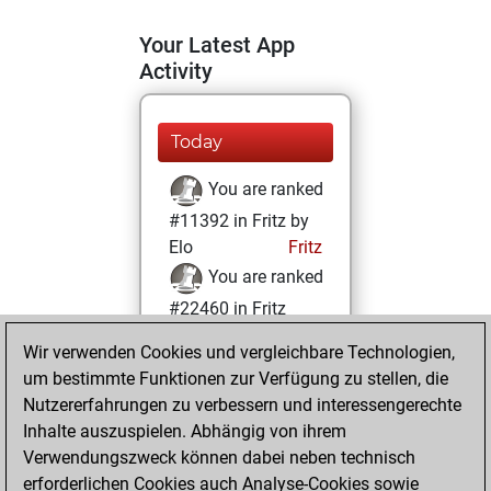
Your Latest App
Activity
Today
You are ranked
#11392 in Fritz by
Elo
Fritz
You are ranked
#22460 in Fritz
Beauty
Wir verwenden Cookies und vergleichbare Technologien,
um bestimmte Funktionen zur Verfügung zu stellen, die
Mittwoch, Januar
Nutzererfahrungen zu verbessern und interessengerechte
25, 2023
Inhalte auszuspielen. Abhängig von ihrem
You achieved a
Verwendungszweck können dabei neben technisch
erforderlichen Cookies auch Analyse-Cookies sowie
BeautyScore of 1