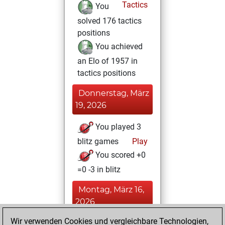
Tactics
You
solved 176 tactics
positions
You achieved
an Elo of 1957 in
tactics positions
Donnerstag, März
19, 2026
You played 3
blitz games
Play
You scored +0
=0 -3 in blitz
Montag, März 16,
2026
Wir verwenden Cookies und vergleichbare Technologien,
You achieved a