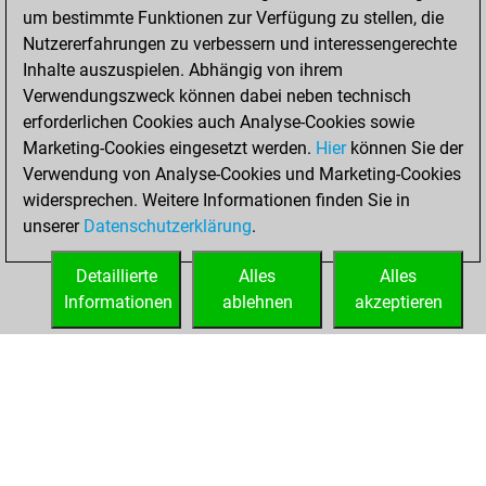
um bestimmte Funktionen zur Verfügung zu stellen, die
BeautyScore of 14
Nutzererfahrungen zu verbessern und interessengerechte
Fritz
You
Inhalte auszuspielen. Abhängig von ihrem
achieved a new Elo
Verwendungszweck können dabei neben technisch
of 1562
erforderlichen Cookies auch Analyse-Cookies sowie
Marketing-Cookies eingesetzt werden.
Hier
können Sie der
Sonntag, März 15,
Verwendung von Analyse-Cookies und Marketing-Cookies
2026
widersprechen. Weitere Informationen finden Sie in
unserer
Datenschutzerklärung
.
You created
your Fritz account
Detaillierte
Alles
Alles
Fritz
Informationen
ablehnen
akzeptieren