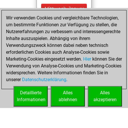
Mittwoch, Januar
21, 2026
Wir verwenden Cookies und vergleichbare Technologien,
um bestimmte Funktionen zur Verfügung zu stellen, die
You created
Nutzererfahrungen zu verbessern und interessengerechte
your Fritz account
Inhalte auszuspielen. Abhängig von ihrem
Fritz
Verwendungszweck können dabei neben technisch
Freitag,
erforderlichen Cookies auch Analyse-Cookies sowie
Januar 19, 2024
Marketing-Cookies eingesetzt werden.
Hier
können Sie der
Verwendung von Analyse-Cookies und Marketing-Cookies
You played 400
widersprechen. Weitere Informationen finden Sie in
blitz games
Play
unserer
Datenschutzerklärung
.
You scored
+129 =8 -263 in blitz
Detaillierte
Alles
Alles
Informationen
ablehnen
akzeptieren