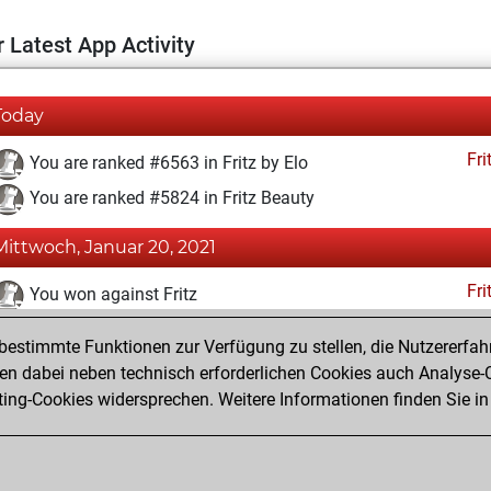
 Latest App Activity
Today
Fri
You are ranked #6563 in Fritz by Elo
You are ranked #5824 in Fritz Beauty
Mittwoch, Januar 20, 2021
Fri
You won against Fritz
You achieved a BeautyScore of 49
estimmte Funktionen zur Verfügung zu stellen, die Nutzererfah
You achieved a new Elo of 1612
 dabei neben technisch erforderlichen Cookies auch Analyse-C
ng-Cookies widersprechen. Weitere Informationen finden Sie in
You created your Fritz account