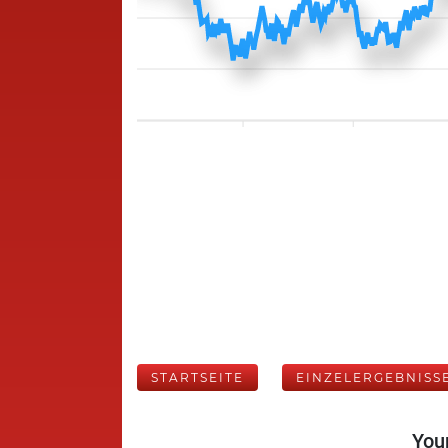
STARTSEITE
EINZELERGEBNISS
Your