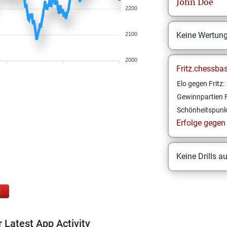
John
Doe
2200
Keine Wertun
2100
2000
Fritz.chessba
Elo gegen Fritz:
Gewinnpartien F
Schönheitspunk
Erfolge gegen F
Keine Drills a
E
 Latest App Activity