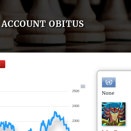
ACCOUNT OBITUS
E
2500
None
2400
2300