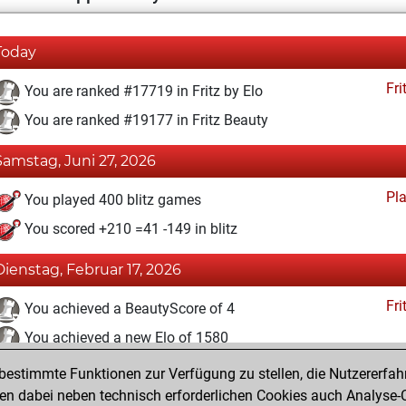
Today
Fri
You are ranked #17719 in Fritz by Elo
You are ranked #19177 in Fritz Beauty
Samstag, Juni 27, 2026
Pl
You played 400 blitz games
You scored +210 =41 -149 in blitz
Dienstag, Februar 17, 2026
Fri
You achieved a BeautyScore of 4
You achieved a new Elo of 1580
estimmte Funktionen zur Verfügung zu stellen, die Nutzererfah
Donnerstag, Juli 31, 2025
 dabei neben technisch erforderlichen Cookies auch Analyse-C