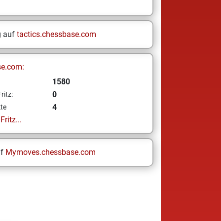
g auf
tactics.chessbase.com
se.com:
1580
0
ritz:
4
te
ritz...
uf
Mymoves.chessbase.com