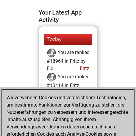
Your Latest App
Activity
Today
You are ranked
#18964 in Fritz by
Elo
Fritz
You are ranked
#10414 in Fritz
Beauty
Wir verwenden Cookies und vergleichbare Technologien,
um bestimmte Funktionen zur Verfügung zu stellen, die
Donnerstag,
Nutzererfahrungen zu verbessern und interessengerechte
Januar 14, 2021
Inhalte auszuspielen. Abhängig von ihrem
You achieved a
Verwendungszweck können dabei neben technisch
erforderlichen Cookies auch Analyse-Cookies sowie
BeautyScore of 20