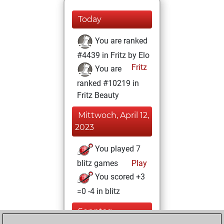
Today
You are ranked
#4439 in Fritz by Elo
Fritz
You are
ranked #10219 in
Fritz Beauty
Mittwoch, April 12,
2023
You played 7
blitz games
Play
You scored +3
=0 -4 in blitz
Sonntag,
September 25,