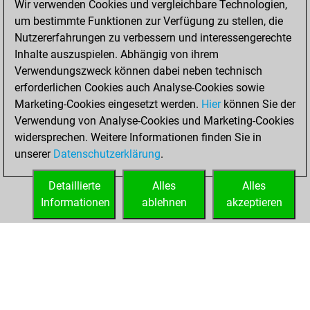
Wir verwenden Cookies und vergleichbare Technologien,
2022
um bestimmte Funktionen zur Verfügung zu stellen, die
Nutzererfahrungen zu verbessern und interessengerechte
You won
Inhalte auszuspielen. Abhängig von ihrem
against Fritz
Fritz
Verwendungszweck können dabei neben technisch
You achieved a
erforderlichen Cookies auch Analyse-Cookies sowie
Marketing-Cookies eingesetzt werden.
BeautyScore of 21
Hier
können Sie der
Verwendung von Analyse-Cookies und Marketing-Cookies
You achieved a
widersprechen. Weitere Informationen finden Sie in
new Elo of 1623
unserer
Datenschutzerklärung
.
You created
your Fritz account
Detaillierte
Alles
Alles
Informationen
ablehnen
akzeptieren