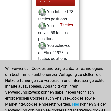
22, 2026
You totalled 73
tactics positions
Tactics
You
solved 58 tactics
positions
You achieved
an Elo of 1928 in
tactics positions
Wir verwenden Cookies und vergleichbare Technologien,
Dienstag,
um bestimmte Funktionen zur Verfügung zu stellen, die
Dezember 30,
Nutzererfahrungen zu verbessern und interessengerechte
2025
Inhalte auszuspielen. Abhängig von ihrem
You achieved a
Verwendungszweck können dabei neben technisch
erforderlichen Cookies auch Analyse-Cookies sowie
BeautyScore of 18
Marketing-Cookies eingesetzt werden.
Fritz
Hier
können Sie der
You
Verwendung von Analyse-Cookies und Marketing-Cookies