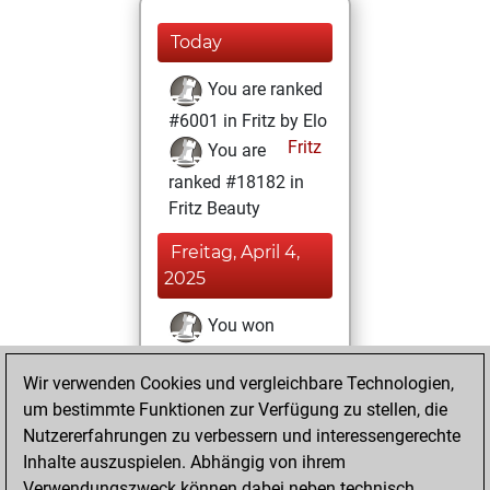
Today
You are ranked
#6001 in Fritz by Elo
Fritz
You are
ranked #18182 in
Fritz Beauty
Freitag, April 4,
2025
You won
against Fritz
Fritz
Wir verwenden Cookies und vergleichbare Technologien,
You achieved a
um bestimmte Funktionen zur Verfügung zu stellen, die
BeautyScore of 5
Nutzererfahrungen zu verbessern und interessengerechte
You achieved a
Inhalte auszuspielen. Abhängig von ihrem
new Elo of 1616
Verwendungszweck können dabei neben technisch