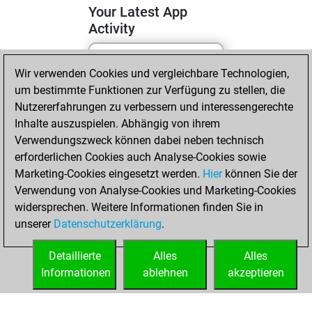
Your Latest App
Activity
Wir verwenden Cookies und vergleichbare Technologien,
Sonntag, April 19,
um bestimmte Funktionen zur Verfügung zu stellen, die
2026
Nutzererfahrungen zu verbessern und interessengerechte
You totalled 5
Inhalte auszuspielen. Abhängig von ihrem
Verwendungszweck können dabei neben technisch
tactics positions
erforderlichen Cookies auch Analyse-Cookies sowie
Tactics
You
Marketing-Cookies eingesetzt werden.
Hier
können Sie der
solved 4 tactics
Verwendung von Analyse-Cookies und Marketing-Cookies
positions
widersprechen. Weitere Informationen finden Sie in
You achieved
unserer
Datenschutzerklärung
.
an Elo of 1649 in
tactics positions
Detaillierte
Alles
Alles
Informationen
ablehnen
akzeptieren