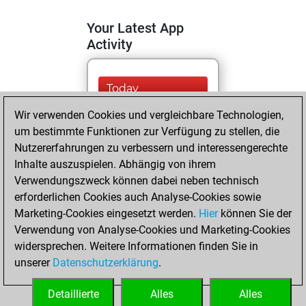
Your Latest App
Activity
Today
Wir verwenden Cookies und vergleichbare Technologien,
You are ranked
um bestimmte Funktionen zur Verfügung zu stellen, die
#9530 in Fritz by Elo
Nutzererfahrungen zu verbessern und interessengerechte
Fritz
You are
Inhalte auszuspielen. Abhängig von ihrem
ranked #20063 in
Verwendungszweck können dabei neben technisch
Fritz Beauty
erforderlichen Cookies auch Analyse-Cookies sowie
Marketing-Cookies eingesetzt werden.
Hier
können Sie der
Mittwoch, Mai 31,
Verwendung von Analyse-Cookies und Marketing-Cookies
2023
widersprechen. Weitere Informationen finden Sie in
unserer
Datenschutzerklärung
.
You created
your Fritz account
Detaillierte
Alles
Alles
Fritz