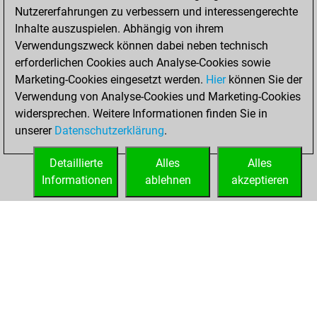
Nutzererfahrungen zu verbessern und interessengerechte
BeautyScore of 9
Inhalte auszuspielen. Abhängig von ihrem
You achieved a
Verwendungszweck können dabei neben technisch
new Elo of 1615
erforderlichen Cookies auch Analyse-Cookies sowie
Marketing-Cookies eingesetzt werden.
Hier
können Sie der
Freitag,
Verwendung von Analyse-Cookies und Marketing-Cookies
Dezember 4, 2020
widersprechen. Weitere Informationen finden Sie in
unserer
Datenschutzerklärung
.
You created
your Fritz account
Detaillierte
Alles
Alles
Fritz
Informationen
ablehnen
akzeptieren