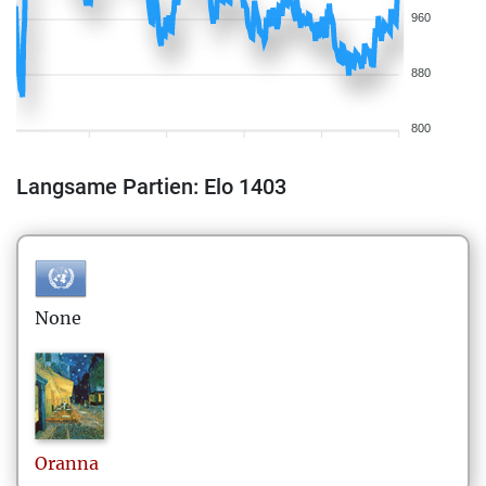
960
880
800
Langsame Partien: Elo 1403
None
Oranna