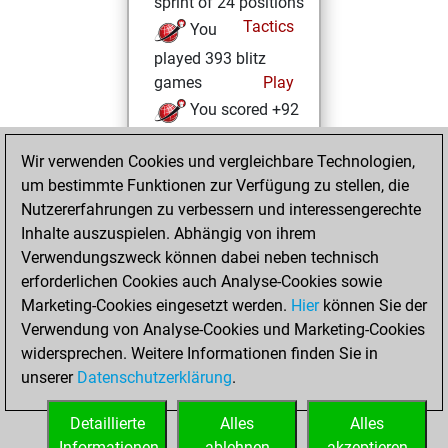
sprint of 24 positions
Tactics
You
played 393 blitz
games
Play
You scored +92
=19 -282 in blitz
Wir verwenden Cookies und vergleichbare Technologien,
Dienstag,
um bestimmte Funktionen zur Verfügung zu stellen, die
Februar 25, 2025
Nutzererfahrungen zu verbessern und interessengerechte
Inhalte auszuspielen. Abhängig von ihrem
You created
Verwendungszweck können dabei neben technisch
your Studies account
erforderlichen Cookies auch Analyse-Cookies sowie
Studies
Marketing-Cookies eingesetzt werden.
Hier
können Sie der
Freitag,
Verwendung von Analyse-Cookies und Marketing-Cookies
Januar 7, 2022
widersprechen. Weitere Informationen finden Sie in
unserer
Datenschutzerklärung
.
You created
your Fritz account
Detaillierte
Alles
Alles
Fritz
Informationen
ablehnen
akzeptieren