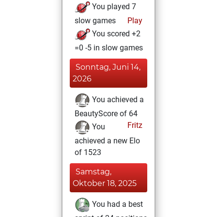
You played 7
slow games
Play
You scored +2
=0 -5 in slow games
Sonntag, Juni 14,
2026
You achieved a
BeautyScore of 64
Fritz
You
achieved a new Elo
of 1523
Samstag,
Oktober 18, 2025
You had a best