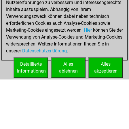
Nutzererfahrungen zu verbessern und interessengerechte
Fritz
You
Inhalte auszuspielen. Abhängig von ihrem
achieved a new Elo
Verwendungszweck können dabei neben technisch
of 1594
erforderlichen Cookies auch Analyse-Cookies sowie
Marketing-Cookies eingesetzt werden.
Hier
können Sie der
Dienstag, Januar
Verwendung von Analyse-Cookies und Marketing-Cookies
12, 2021
widersprechen. Weitere Informationen finden Sie in
unserer
Datenschutzerklärung
.
You created
your Fritz account
Detaillierte
Alles
Alles
Fritz
Informationen
ablehnen
akzeptieren