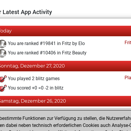
 Latest App Activity
Today
Fri
You are ranked #19841 in Fritz by Elo
You are ranked #10406 in Fritz Beauty
Sonntag, Dezember 27, 2020
Pl
You played 2 blitz games
You scored +0 =0 -2 in blitz
Samstag, Dezember 26, 2020
Fri
You achieved a BeautyScore of 20
estimmte Funktionen zur Verfügung zu stellen, die Nutzererfah
You achieved a new Elo of 1566
 dabei neben technisch erforderlichen Cookies auch Analyse-C