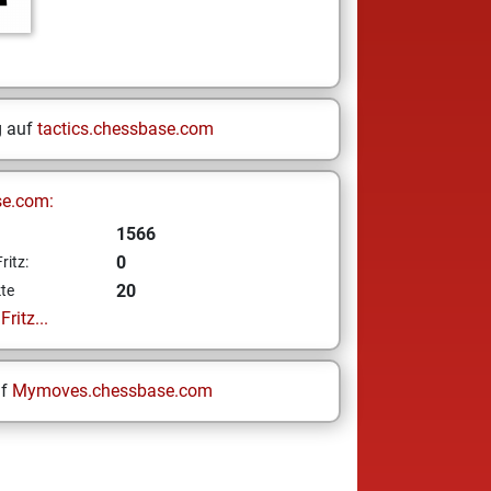
g auf
tactics.chessbase.com
se.com:
1566
0
ritz:
20
te
ritz...
uf
Mymoves.chessbase.com