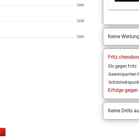
1560
1530
Keine Wertun
1500
Fritz.chessba
Elo gegen Fritz:
Gewinnpartien F
Schönheitspunk
Erfolge gegen F
Keine Drills a
E