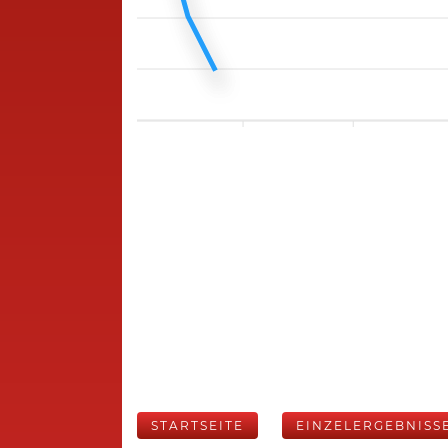
STARTSEITE
EINZELERGEBNISS