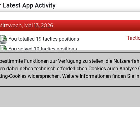
 Latest App Activity
Mittwoch, Mai 13, 2026
Tacti
You totalled 19 tactics positions
You solved 10 tactics positions
You achieved an Elo of 1608 in tactics positions
estimmte Funktionen zur Verfügung zu stellen, die Nutzererfah
 dabei neben technisch erforderlichen Cookies auch Analyse-C
ng-Cookies widersprechen. Weitere Informationen finden Sie in