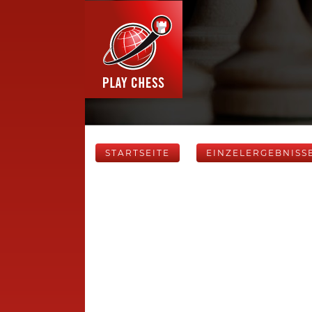
STARTSEITE
EINZELERGEBNISS