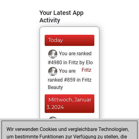
Your Latest App
Activity
Today
You are ranked
#4980 in Fritz by Elo
Fritz
You are
ranked #859 in Fritz
Beauty
Mittwoch, Januar
3, 2024
You won
Wir verwenden Cookies und vergleichbare Technologien,
against Fritz
Fritz
um bestimmte Funktionen zur Verfügung zu stellen, die
You achieved a