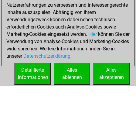
Nutzererfahrungen zu verbessern und interessengerechte
BeautyScore of 747
Inhalte auszuspielen. Abhängig von ihrem
You achieved a
Verwendungszweck können dabei neben technisch
new Elo of 1621
erforderlichen Cookies auch Analyse-Cookies sowie
Marketing-Cookies eingesetzt werden.
Hier
können Sie der
Dienstag, April 11,
Verwendung von Analyse-Cookies und Marketing-Cookies
2023
widersprechen. Weitere Informationen finden Sie in
unserer
Datenschutzerklärung
.
You created
your Fritz account
Detaillierte
Alles
Alles
Fritz
Informationen
ablehnen
akzeptieren