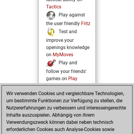
Tactics
Play against
the user friendly
Fritz
Test and
improve your
openings knowledge
on
MyMoves
Play and
follow your friends'
games on
Play
Solve some
Wir verwenden Cookies und vergleichbare Technologien,
beautiful and
um bestimmte Funktionen zur Verfügung zu stellen, die
challenging Studies
Nutzererfahrungen zu verbessern und interessengerechte
on
Studies
Inhalte auszuspielen. Abhängig von ihrem
Verwendungszweck können dabei neben technisch
erforderlichen Cookies auch Analyse-Cookies sowie