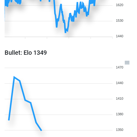
1620
1530
1440
Bullet: Elo 1349
1470
1440
1410
1380
1350