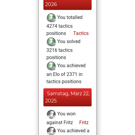
2026
You totalled
4274 tactics
positions
Tactics
You solved
3216 tactics
positions
You achieved
an Elo of 2371 in
tactics positions
Samstag, März 22,
2025
You won
against Fritz
Fritz
You achieved a