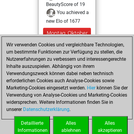
BeautyScore of 19
You achieved a
new Elo of 1677
Montag, Oktober
24, 2022
Wir verwenden Cookies und vergleichbare Technologien,
um bestimmte Funktionen zur Verfügung zu stellen, die
You played 6
Nutzererfahrungen zu verbessern und interessengerechte
bullet games
Play
Inhalte auszuspielen. Abhängig von ihrem
You scored +1
Verwendungszweck können dabei neben technisch
=0 -5 in bullet
erforderlichen Cookies auch Analyse-Cookies sowie
Marketing-Cookies eingesetzt werden.
Hier
können Sie der
Mittwoch,
Verwendung von Analyse-Cookies und Marketing-Cookies
August 24, 2022
widersprechen. Weitere Informationen finden Sie in
unserer
Datenschutzerklärung
.
You created
your Fritz account
Detaillierte
Alles
Alles
Fritz
Informationen
ablehnen
akzeptieren