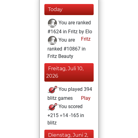
Today
You are ranked
#1624 in Fritz by Elo
Fritz
You are
ranked #10867 in
Fritz Beauty
Freitag, Juli 10,
2026
You played 394
blitz games
Play
You scored
+215 =14 -165 in
blitz
Dienstag, Juni 2,