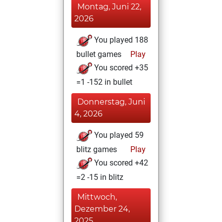
Montag, Juni 22,
2026
You played 188
bullet games
Play
You scored +35
=1 -152 in bullet
Donnerstag, Juni
4, 2026
You played 59
blitz games
Play
You scored +42
=2 -15 in blitz
Mittwoch,
Dezember 24,
2025