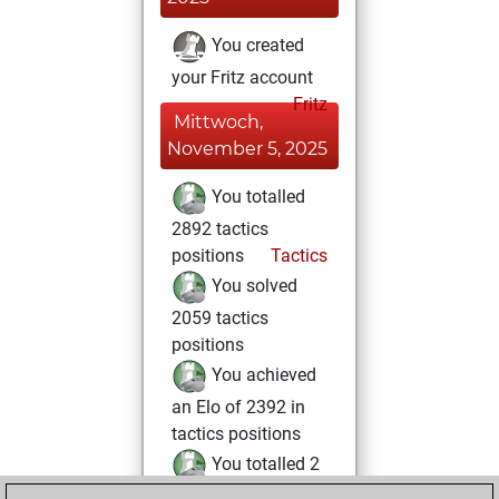
You created
your Fritz account
Fritz
Mittwoch,
November 5, 2025
You totalled
2892 tactics
positions
Tactics
You solved
2059 tactics
positions
You achieved
an Elo of 2392 in
tactics positions
You totalled 2
tactics fights