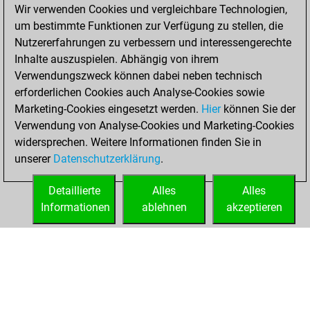
Wir verwenden Cookies und vergleichbare Technologien,
You won 1
um bestimmte Funktionen zur Verfügung zu stellen, die
tactics fights
Nutzererfahrungen zu verbessern und interessengerechte
You achieved
Inhalte auszuspielen. Abhängig von ihrem
Verwendungszweck können dabei neben technisch
an Elo of 1637 in
erforderlichen Cookies auch Analyse-Cookies sowie
tactics fights
Marketing-Cookies eingesetzt werden.
Hier
können Sie der
Samstag,
Verwendung von Analyse-Cookies und Marketing-Cookies
November 1, 2025
widersprechen. Weitere Informationen finden Sie in
unserer
Datenschutzerklärung
.
You learned 4
positions
MyMoves
Detaillierte
Alles
Alles
Informationen
ablehnen
akzeptieren