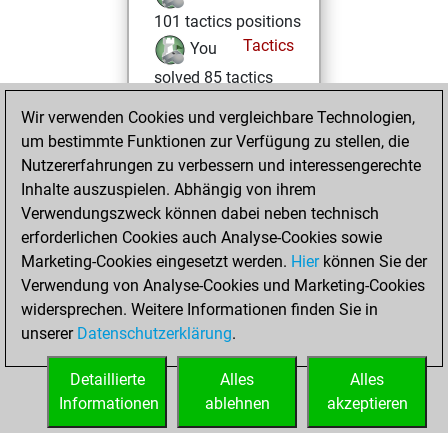
101 tactics positions
Tactics
You
solved 85 tactics
positions
Wir verwenden Cookies und vergleichbare Technologien,
You achieved
um bestimmte Funktionen zur Verfügung zu stellen, die
an Elo of 2128 in
Nutzererfahrungen zu verbessern und interessengerechte
tactics positions
Inhalte auszuspielen. Abhängig von ihrem
Verwendungszweck können dabei neben technisch
Samstag, Februar
erforderlichen Cookies auch Analyse-Cookies sowie
1, 2025
Marketing-Cookies eingesetzt werden.
Hier
können Sie der
Verwendung von Analyse-Cookies und Marketing-Cookies
You played 2
widersprechen. Weitere Informationen finden Sie in
slow games
Play
unserer
Datenschutzerklärung
.
You scored +1
=0 -1 in slow games
Detaillierte
Alles
Alles
Informationen
ablehnen
akzeptieren