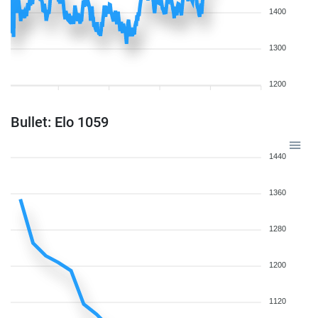
1400
1300
1200
Bullet: Elo 1059
1440
1360
1280
1200
1120