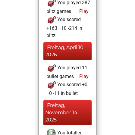
You played 387
blitz games
Play
You scored
+163 =10 -214 in
blitz
Freitag, April 10,
2026
You played 11
bullet games
Play
You scored +0
=0 -11 in bullet
Freitag,
November 14,
2025
You totalled