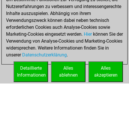
Nutzererfahrungen zu verbessern und interessengerechte
2021
Inhalte auszuspielen. Abhängig von ihrem
You achieved a
Verwendungszweck können dabei neben technisch
erforderlichen Cookies auch Analyse-Cookies sowie
BeautyScore of 9
Marketing-Cookies eingesetzt werden.
Fritz
Hier
können Sie der
You
Verwendung von Analyse-Cookies und Marketing-Cookies
achieved a new Elo
widersprechen. Weitere Informationen finden Sie in
of 1592
unserer
Datenschutzerklärung
.
You created
your Fritz account
Detaillierte
Alles
Alles
Informationen
ablehnen
akzeptieren