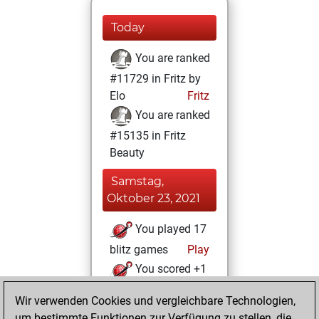
Today
You are ranked
#11729 in Fritz by
Elo
Fritz
You are ranked
#15135 in Fritz
Beauty
Samstag,
Oktober 23, 2021
You played 17
blitz games
Play
You scored +1
=0 -16 in blitz
Wir verwenden Cookies und vergleichbare Technologien,
um bestimmte Funktionen zur Verfügung zu stellen, die
Montag, April 26,