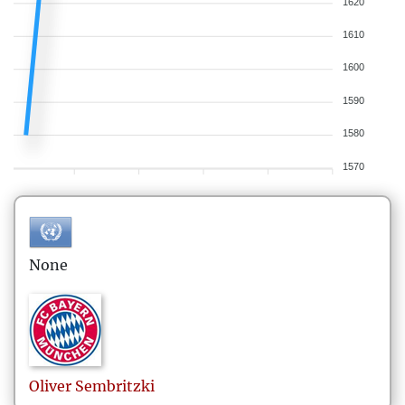
1620
1610
1600
1590
1580
1570
None
Oliver
Sembritzki