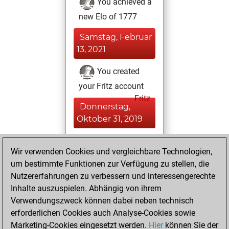
You achieved a
new Elo of 1777
Samstag, Februar
13, 2021
You created
your Fritz account
Fritz
Donnerstag,
Oktober 31, 2019
You played 1
Wir verwenden Cookies und vergleichbare Technologien,
blitz games
Play
um bestimmte Funktionen zur Verfügung zu stellen, die
You scored +1
Nutzererfahrungen zu verbessern und interessengerechte
=0 -0 in blitz
Inhalte auszuspielen. Abhängig von ihrem
Verwendungszweck können dabei neben technisch
Montag, Januar 4,
erforderlichen Cookies auch Analyse-Cookies sowie
2016
Marketing-Cookies eingesetzt werden.
Hier
können Sie der