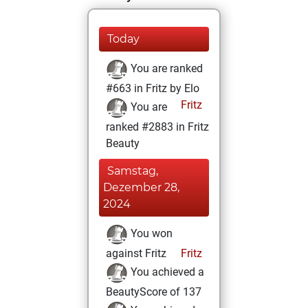
Today
You are ranked
#663 in Fritz by Elo
Fritz
You are
ranked #2883 in Fritz
Beauty
Samstag,
Dezember 28,
2024
You won
against Fritz
Fritz
You achieved a
BeautyScore of 137